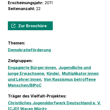
Erscheinungsjahr:
2011
Seitenanzahl:
22
Zur Broschüre
Themen:
Demokratieförderung
Zielgruppen:
Engagierte Bürger:innen
,
Jugendliche und
junge Erwachsene
,
Kinder
,
Multiplikator:innen
und Lehrer:innen
,
Von Rassismus betroffene
Menschen/BIPoC
Träger des Vielfalt-Projektes:
Christliches Jugenddorfwerk Deutschland e. V.
(CJD) Waren Müritz