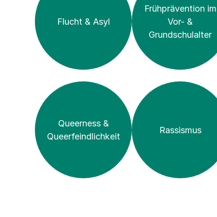
Frühprävention im
Flucht & Asyl
Vor- &
Grundschulalter
Queerness &
Rassismus
Queerfeind­lichkeit