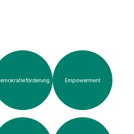
emokratie­förderung
Empowerment