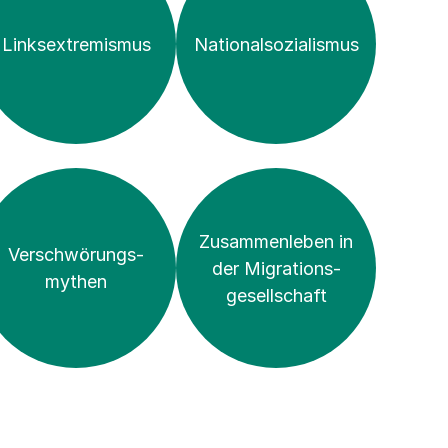
Links­extremismus
National­sozialismus
Zusammen­­­­leben in
Verschwörungs­
der Migrations­
mythen
gesellschaft