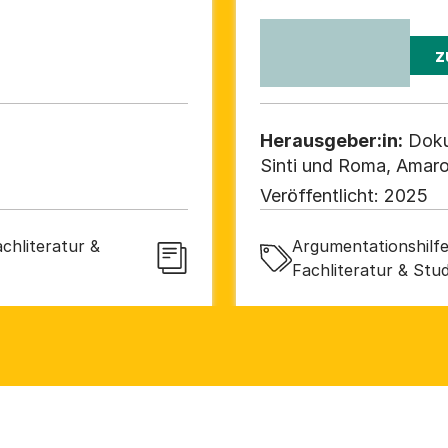
z
Herausgeber:in:
Doku
Sinti und Roma, Amaro
Berlin, Stiftung niede
Veröffentlicht:
2025
Antiziganismus der Uni
chliteratur &
Argumentationshilf
Fachliteratur & Stud