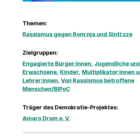
Themen:
Rassismus gegen Rom:nja und Sinti:zze
Zielgruppen:
Engagierte Bürger:innen
,
Jugendliche und
Erwachsene
,
Kinder
,
Multiplikator:innen 
Lehrer:innen
,
Von Rassismus betroffene
Menschen/BIPoC
Träger des Demokratie-Projektes:
Amaro Drom e. V.