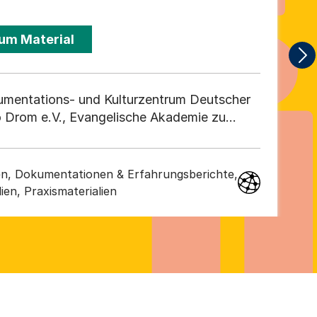
um Material
mentations- und Kulturzentrum Deutscher
 Drom e.V., Evangelische Akademie zu
rsächsische Gedenkstätten, Forschungsstelle
versität Heidelberg
en, Dokumentationen & Erfahrungsberichte,
ien, Praxismaterialien