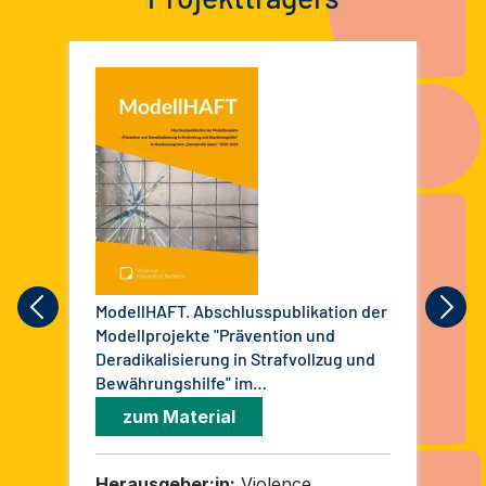
ModellHAFT. Abschlusspublikation der
Imp
Modellprojekte "Prävention und
Kün
Deradikalisierung in Strafvollzug und
mal
Bewährungshilfe" im
isl
Bundesprogramm "Demokratie leben!"
zum Material
2020-2024
Herausgeber:in:
Violence
He