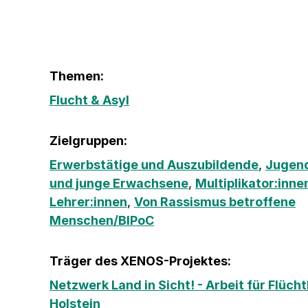
Themen:
Flucht & Asyl
Zielgruppen:
Erwerbstätige und Auszubildende
,
Jugend
und junge Erwachsene
,
Multiplikator:inne
Lehrer:innen
,
Von Rassismus betroffene
Menschen/BIPoC
Träger des XENOS-Projektes:
Netzwerk Land in Sicht! - Arbeit für Flücht
Holstein