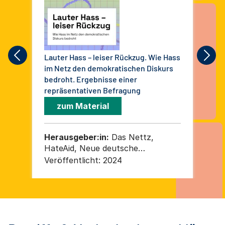
Lauter Hass – leiser Rückzug. Wie Hass
ton
im Netz den demokratischen Diskurs
Net
bedroht. Ergebnisse einer
repräsentativen Befragung
zum Material
Herausgeber:in:
Das Nettz,
He
HateAid, Neue deutsche
Ge
Medienmacher*innen und
un
Veröffentlicht:
2024
Ver
Gesellschaft für Medienpädagogik
Hat
und Kommunikationskultur
und
Me
de