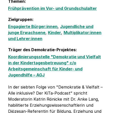
Themen:
Frühprävention im Vor- und Grundschulalter
Zielgruppen:
Engagierte Bürger:innen
,
Jugendliche und
junge Erwachsene
,
Kinder
,
Multiplikator:innen
und Lehrer:innen
Träger des Demokratie-Projektes:
Koordinierungsstelle "Demokratie und Vielfalt
in der Kindertagesbetreuung" c/o
Arbeitsgemeinschaft für Kinder- und
Jugendhilfe – AGJ
In der siebten Folge von "Demokratie & Vielfalt –
Alle inklusive? Der KiTa-Podcast" spricht
Moderatorin Katrin Rönicke mit Dr. Anke Lang,
habilitierte Erziehungswissenschaftlerin und
Diözesan-Referentin für Bildung, Erziehung und