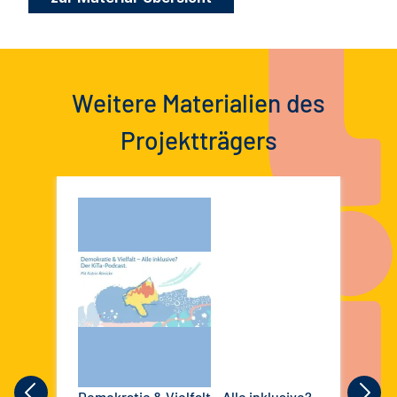
Weitere Materialien des
Projektträgers
Demokratie & Vielfalt – Alle inklusive?
Dem