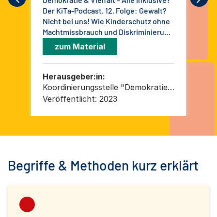
Der KiTa-Podcast. 12. Folge: Gewalt?
Der
Nicht bei uns! Wie Kinderschutz ohne
auf
Machtmissbrauch und Diskriminierung
Elt
gelingt
ka
zum Material
Herausgeber:in:
He
Koordinierungsstelle "Demokratie
Ko
und Vielfalt in der
und
Veröffentlicht:
2023
Ver
Kindertagesbetreuung" c/o
Ki
Arbeitsgemeinschaft für Kinder-
Arb
und Jugendhilfe – AGJ
un
Begriffe & Methoden kurz erklärt