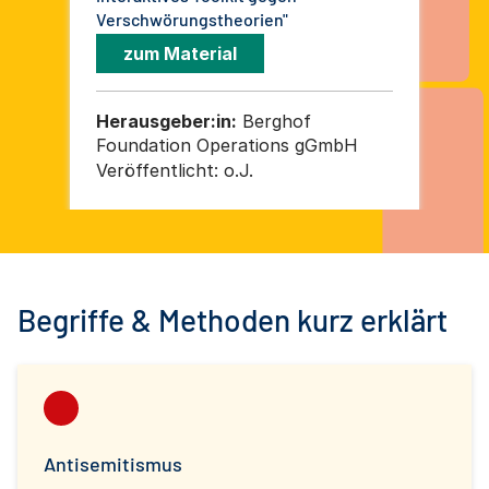
Verschwörungstheorien"
zum Material
Herausgeber:in:
Berghof
He
Foundation Operations gGmbH
Fo
Veröffentlicht:
o.J.
Ver
Begriffe & Methoden kurz erklärt
Antisemitismus