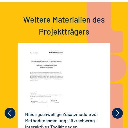
Weitere Materialien des
Projektträgers
Niedrigschwellige Zusatzmodule zur
Gef
Methodensammlung: "#vrschwrng –
interaktives Toolkit gegen