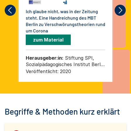
Ich glaube nicht, was in der Zeitung
Sei
steht. Eine Handreichung des MBT
Berlin zu Verschwörungstheorien rund
um Corona
zum Material
Herausgeber:in:
Stiftung SPI,
He
Sozialpädagogisches Institut Berlin
»Walter May«. Gemeinnützige
Veröffentlicht:
2020
Ver
Stiftung des bürgerlichen Rechts
der Arbeiterwohlfahrt,
Landesverband Berlin e. V.
Begriffe & Methoden kurz erklärt