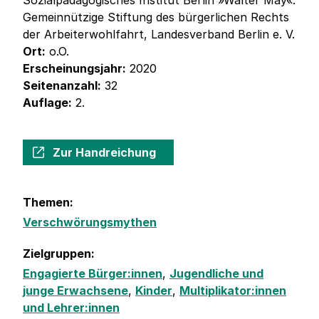
Sozialpädagogisches Institut Berlin »Walter May«.
Gemeinnützige Stiftung des bürgerlichen Rechts
der Arbeiterwohlfahrt, Landesverband Berlin e. V.
Ort:
o.O.
Erscheinungsjahr:
2020
Seitenanzahl:
32
Auflage:
2.
Zur Handreichung
Themen:
Verschwörungsmythen
Zielgruppen:
Engagierte Bürger:innen
,
Jugendliche und
junge Erwachsene
,
Kinder
,
Multiplikator:innen
und Lehrer:innen