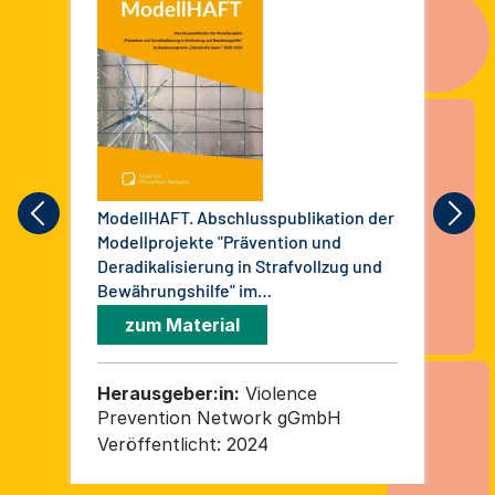
ModellHAFT. Abschlusspublikation der
Sch
Modellprojekte "Prävention und
Sui
Deradikalisierung in Strafvollzug und
Umg
Bewährungshilfe" im
Dis
Bundesprogramm "Demokratie leben!"
zum Material
2020-2024
Herausgeber:in:
Violence
He
Prevention Network gGmbH
Pr
Veröffentlicht:
2024
Ver