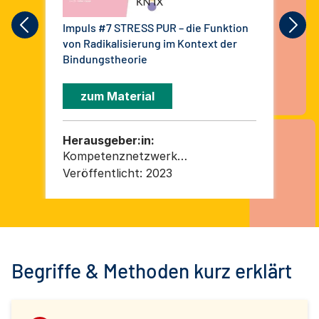
Impuls #7 STRESS PUR – die Funktion
Mod
von Radikalisierung im Kontext der
Mod
Bindungstheorie
Der
Bew
Bun
zum Material
20
Herausgeber:in:
He
Kompetenznetzwerk
Pr
„Islamistischer Extremismus“
Veröffentlicht:
2023
Ver
(KN:IX)
Begriffe & Methoden kurz erklärt