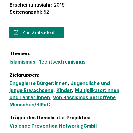
Erscheinungsjahr:
2019
Seitenanzahl:
52
Zur Zeitschrift
Themen:
Islamismus
,
Rechtsextremismus
Zielgruppen:
Engagierte Bürger:innen
,
Jugendliche und
junge Erwachsene
,
Kinder
,
Multiplikator:innen
und Lehrer:innen
,
Von Rassismus betroffene
Menschen/BIPoC
Träger des Demokratie-Projektes:
Violence Prevention Network gGmbH