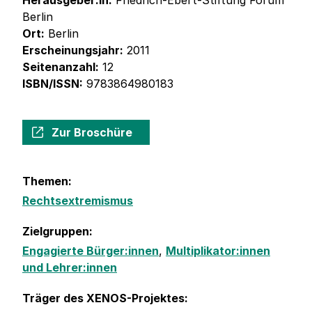
Herausgeber:in:
Friedrich-Ebert-Stiftung Forum
Berlin
Ort:
Berlin
Erscheinungsjahr:
2011
Seitenanzahl:
12
ISBN/ISSN:
9783864980183
Zur Broschüre
Themen:
Rechtsextremismus
Zielgruppen:
Engagierte Bürger:innen
,
Multiplikator:innen
und Lehrer:innen
Träger des XENOS-Projektes: