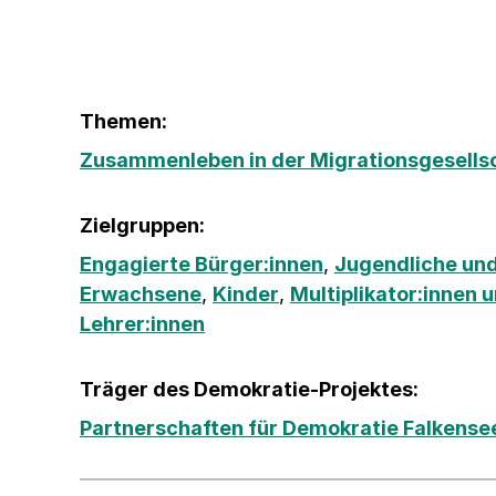
Themen:
Zusammenleben in der Migrationsgesells
Zielgruppen:
Engagierte Bürger:innen
,
Jugendliche und
Erwachsene
,
Kinder
,
Multiplikator:innen 
Lehrer:innen
Träger des Demokratie-Projektes:
Partnerschaften für Demokratie Falkense