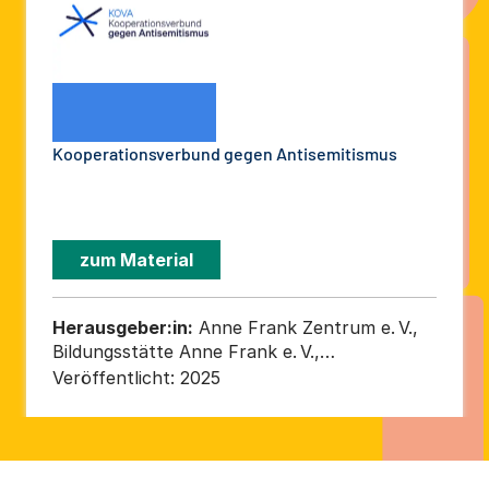
Kooperationsverbund gegen Antisemitismus
zum Material
Herausgeber:in:
Anne Frank Zentrum e. V.,
Bildungsstätte Anne Frank e. V.,
Bundesverband der Recherche- und
Veröffentlicht:
2025
Informationsstellen Antisemitismus e. V.
(RIAS Bund), Kreuzberger Initiative gegen
Antisemitismus – KIgA e. V., Zentralrat der
Juden in Deutschland K.d.ö.R.