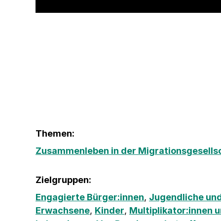
Themen:
Zusammenleben in der Migrationsgesells
Zielgruppen:
Engagierte Bürger:innen
,
Jugendliche und
Erwachsene
,
Kinder
,
Multiplikator:innen 