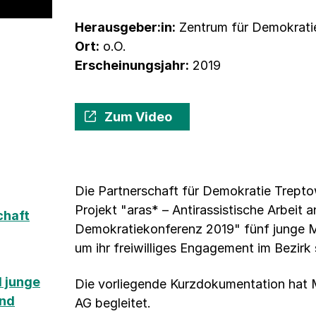
Herausgeber:in:
Zentrum für Demokrati
Ort:
o.O.
Erscheinungsjahr:
2019
Zum Video
Die Partnerschaft für Demokratie Trept
Projekt "aras* – Antirassistische Arbeit
chaft
Demokratiekonferenz 2019" fünf junge M
um ihr freiwilliges Engagement im Bezirk
 junge
Die vorliegende Kurzdokumentation hat 
und
AG begleitet.