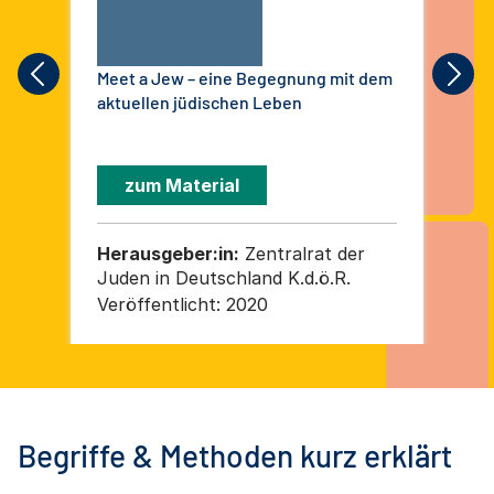
Meet a Jew – eine Begegnung mit dem
Ko
aktuellen jüdischen Leben
Ant
zum Material
Herausgeber:in:
Zentralrat der
He
Juden in Deutschland K.d.ö.R.
Zen
Fra
Veröffentlicht:
2020
Ver
Re
Inf
e. 
Ini
KIg
Begriffe & Methoden kurz erklärt
Deu