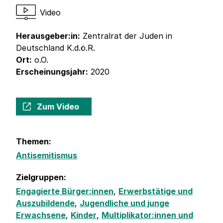
Video
Herausgeber:in:
Zentralrat der Juden in
Deutschland K.d.ö.R.
Ort:
o.O.
Erscheinungsjahr:
2020
Zum Video
Themen:
Antisemitismus
Zielgruppen:
Engagierte Bürger:innen
,
Erwerbstätige und
Auszubildende
,
Jugendliche und junge
Erwachsene
,
Kinder
,
Multiplikator:innen und