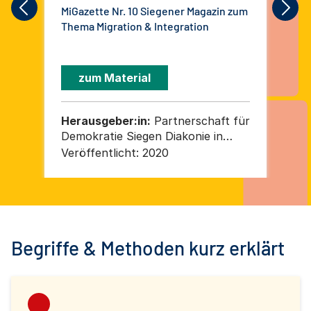
MiGazette Nr. 10 Siegener Magazin zum
Mig
Thema Migration & Integration
The
zum Material
Herausgeber:in:
Partnerschaft für
He
Demokratie Siegen Diakonie in
De
Südwestfalen gGmbH – Soziale
Sü
Veröffentlicht:
2020
Ver
Dienste
Di
Begriffe & Methoden kurz erklärt