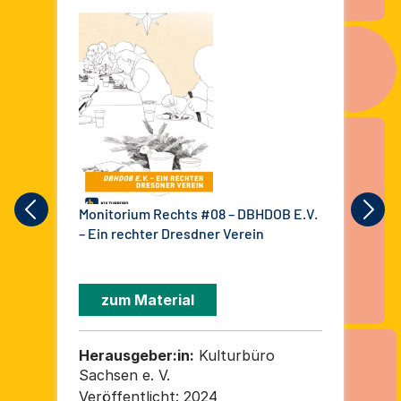
Monitorium Rechts #08 – DBHDOB E.V.
10 
– Ein rechter Dresdner Verein
Zwi
RAA
Sa
zum Material
Herausgeber:in:
Kulturbüro
He
Sachsen e. V.
Su
Gew
Veröffentlicht:
2024
Ver