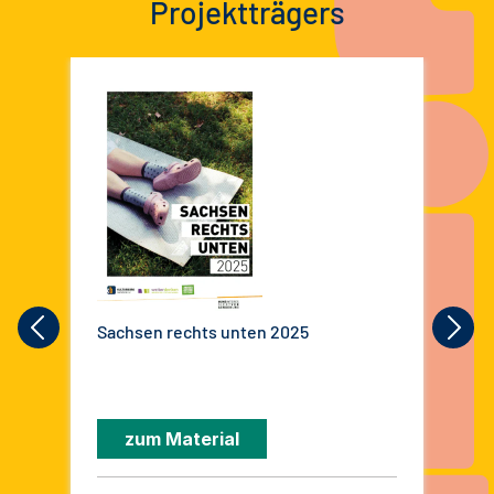
Projektträgers
Sachsen rechts unten 2025
Sac
zum Material