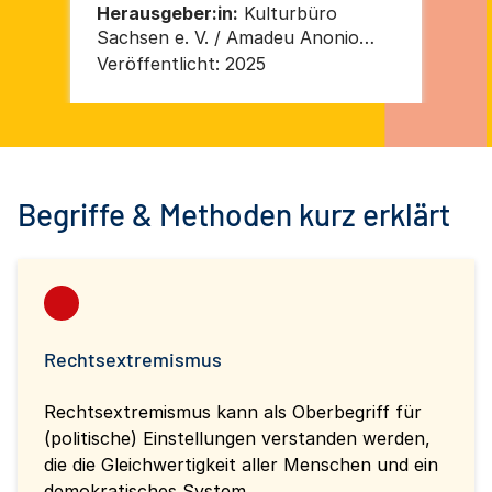
Herausgeber:in:
Kulturbüro
He
Sachsen e. V. / Amadeu Anonio
Sachse
Stiftung
Sti
Veröffentlicht:
2025
Ver
Begriffe & Methoden kurz erklärt
Rechtsextremismus
Rechtsextremismus kann als Oberbegriff für
(politische) Einstellungen verstanden werden,
die die Gleichwertigkeit aller Menschen und ein
demokratisches System...