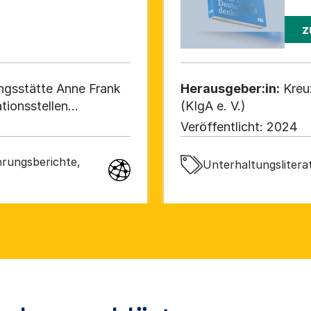
z
ungsstätte Anne Frank
Herausgeber:in:
Kreu
tionsstellen
(KIgA e. V.)
tiative gegen
Veröffentlicht:
2024
 in Deutschland
rungsberichte,
Unterhaltungsliterat