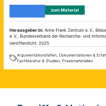
zum Material
Herausgeber:in:
Anne Frank Zentrum e. V., Bild
e. V., Bundesverband der Recherche- und Informa
Antisemitismus e. V. (RIAS Bund), Kreuzberger Ini
Veröffentlicht:
2025
Antisemitismus – KIgA e. V., Zentralrat der Juden
K.d.ö.R.
Argumentationshilfen, Dokumentationen & Erfah
Fachliteratur & Studien, Praxismaterialien