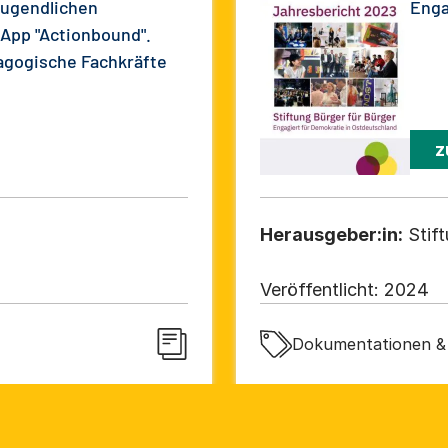
Jugendlichen
Enga
 App "Actionbound".
agogische Fachkräfte
z
Herausgeber:in:
Stif
Veröffentlicht:
2024
Dokumentationen & 