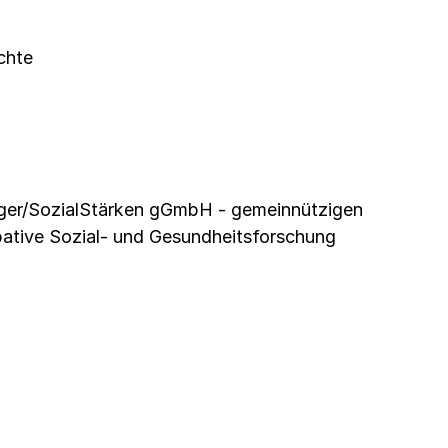
chte
rger/SozialStärken gGmbH - gemeinnützigen
pative Sozial- und Gesundheitsforschung