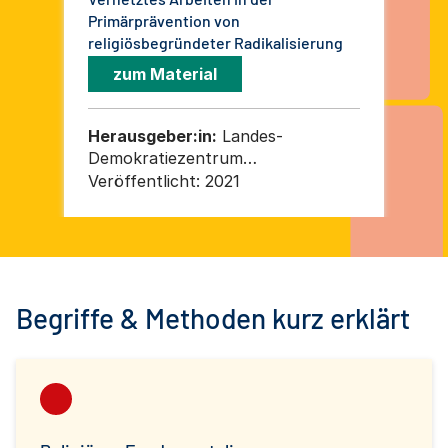
Primärprävention von
Übe
religiösbegründeter Radikalisierung
zum Material
Herausgeber:in:
Landes-
He
Demokratiezentrum
De
Niedersachsen/Landespräventionsr
Ni
Veröffentlicht:
2021
Ver
at Niedersachsen -
La
Niedersächsisches
Ni
Justizministerium
Begriffe & Methoden kurz erklärt