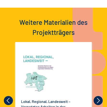
Weitere Materialien des
Projektträgers
Lokal, Regional, Landesweit –
Ent
Vernetztes Arbeiten in der
Cod