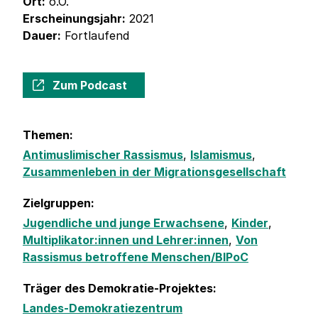
Ort:
o.O.
Erscheinungsjahr:
2021
Dauer:
Fortlaufend
Zum Podcast
Themen:
Antimuslimischer Rassismus
,
Islamismus
,
Zusammenleben in der Migrationsgesellschaft
Zielgruppen:
Jugendliche und junge Erwachsene
,
Kinder
,
Multiplikator:innen und Lehrer:innen
,
Von
Rassismus betroffene Menschen/BIPoC
Träger des Demokratie-Projektes:
Landes-Demokratiezentrum