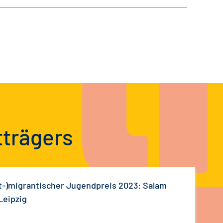
tträgers
t-)migrantischer Jugendpreis 2023: Salam
 Leipzig