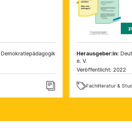
z
r Demokratiepädagogik
Herausgeber:in:
Deut
e. V.
Veröffentlicht:
2022
Fachliteratur & Stud