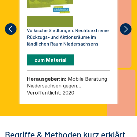
Völkische Siedlungen. Rechtsextreme
Jah
Rückzugs- und Aktionsräume im
Ber
ländlichen Raum Niedersachsens
Rec
Ent
zum Material
Herausgeber:in:
Mobile Beratung
He
Niedersachsen gegen
Ni
Rechtsextremismus für
Re
Veröffentlicht:
2020
Ver
Demokratie
De
Begriffe & Methoden kurz erklärt