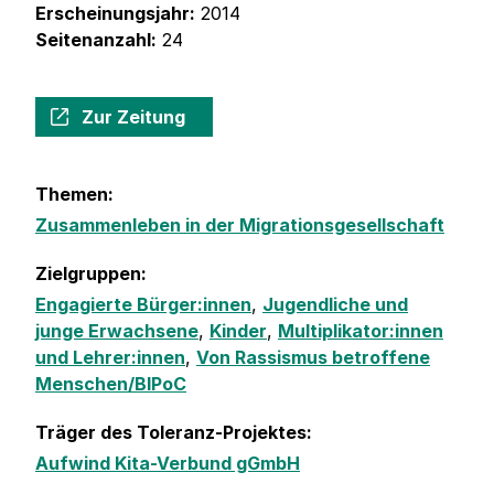
Erscheinungsjahr:
2014
Seitenanzahl:
24
Zur Zeitung
Themen:
Zusammenleben in der Migrationsgesellschaft
Zielgruppen:
Engagierte Bürger:innen
,
Jugendliche und
junge Erwachsene
,
Kinder
,
Multiplikator:innen
und Lehrer:innen
,
Von Rassismus betroffene
Menschen/BIPoC
Träger des Toleranz-Projektes:
Aufwind Kita-Verbund gGmbH