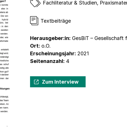
Fachliteratur & Studien
,
Praxismater
Textbeiträge
Herausgeber:in:
GesBiT – Gesellschaft 
Ort:
o.O.
Erscheinungsjahr:
2021
Seitenanzahl:
4
Zum Interview