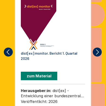
dist[ex] monitor. Bericht 1. Quartal
AG 
2026
Qua
zum Material
Herausgeber:in:
dist[ex] -
He
Entwicklung einer bundeszentralen
Pr
Infrastruktur für Distanzierungs-
Veröffentlicht:
2026
Ver