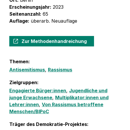
Ort:
Berlin
Erscheinungsjahr:
2023
Seitenanzahl:
65
Auflage:
überarb. Neuauflage
Zur Methodenhandreichung
Themen:
Antisemitismus
,
Rassismus
Zielgruppen:
Engagierte Bürger:innen
,
Jugendliche und
junge Erwachsene
,
Multiplikator:innen und
Lehrer:innen
,
Von Rassismus betroffene
Menschen/BIPoC
Träger des Demokratie-Projektes: