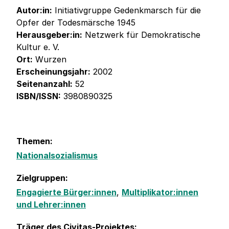
Autor:in:
Initiativgruppe Gedenkmarsch für die
Opfer der Todesmärsche 1945
Herausgeber:in:
Netzwerk für Demokratische
Kultur e. V.
Ort:
Wurzen
Erscheinungsjahr:
2002
Seitenanzahl:
52
ISBN/ISSN:
3980890325
Themen:
Nationalsozialismus
Zielgruppen:
Engagierte Bürger:innen
,
Multiplikator:innen
und Lehrer:innen
Träger des Civitas-Projektes: