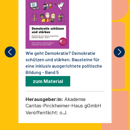
Wie geht Demokratie? Demokratie
Wie
schützen und stärken. Bausteine für
der
eine inklusiv ausgerichtete politische
ink
Bildung – Band 5
Bil
zum Material
Herausgeber:in:
Akademie
He
Caritas-Pirckheimer-Haus gGmbH
Pi
Veröffentlicht:
o.J.
Ver