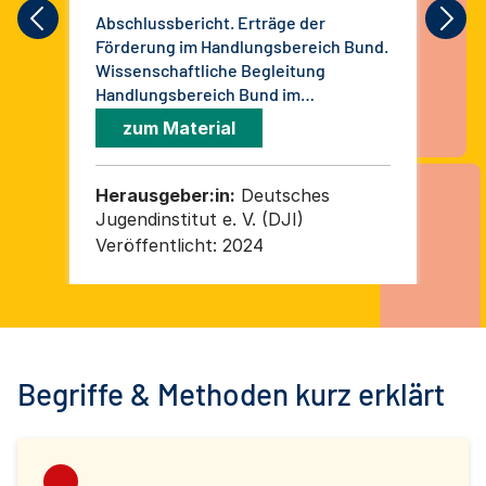
Abschlussbericht. Erträge der
Sch
Förderung im Handlungsbereich Bund.
Beg
Wissenschaftliche Begleitung
Mob
Handlungsbereich Bund im
Wis
Bundesprogramm "Demokratie leben!"
Han
zum Material
in der Förderperiode 2020 bis 2024
Bun
in 
Herausgeber:in:
Deutsches
He
Jugendinstitut e. V. (DJI)
Jug
Veröffentlicht:
2024
Ver
Begriffe & Methoden kurz erklärt