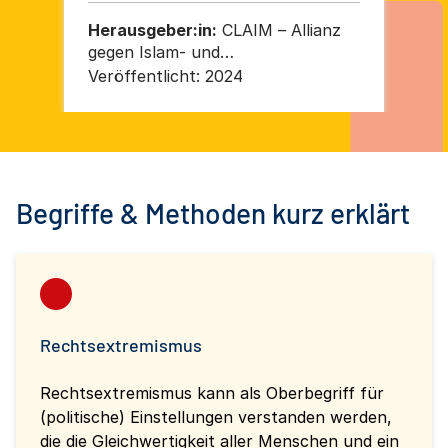
Herausgeber:in:
CLAIM – Allianz
He
gegen Islam- und
ge
Muslimfeindlichkeit/ZEOK e. V.
Mus
Veröffentlicht:
2024
Ver
Begriffe & Methoden kurz erklärt
Rechtsextremismus
Rechtsextremismus kann als Oberbegriff für
(politische) Einstellungen verstanden werden,
die die Gleichwertigkeit aller Menschen und ein