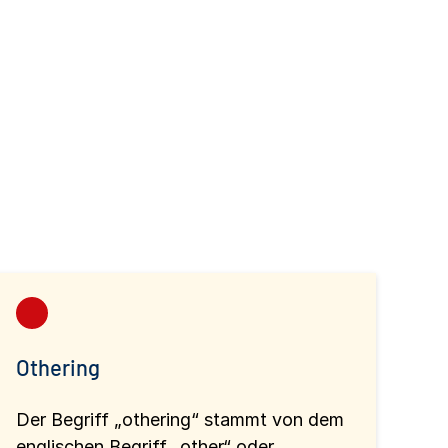
Othering
Der Begriff „othering“ stammt von dem
englischen Begriff „other“ oder