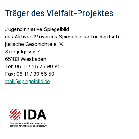
Träger des Vielfalt-Projektes
Jugendinitiative Spiegelbild
des Aktiven Museums Spiegelgasse für deutsch-
jüdische Geschichte e. V.
Spiegelgasse 7
65183 Wiesbaden
Tel: 06 11 / 26 75 90 85
Fax: 06 11 / 30 56 50
mail@spiegelbild.de