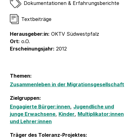
Dokumentationen & Erfahrungsberichte
Textbeiträge
Herausgeber:in:
OKTV Südwestpfalz
Ort:
o.O.
Erscheinungsjahr:
2012
Themen:
Zusammenleben in der Migrationsgesellschaft
Zielgruppen:
Engagierte Bürger:innen
,
Jugendliche und
junge Erwachsene
,
Kinder
,
Multiplikator:innen
und Lehrer:innen
Träger des Toleranz-Projektes: