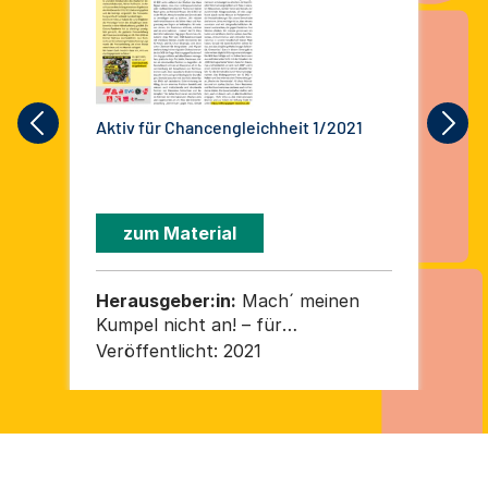
Aktiv für Chancengleichheit 1/2021
Akt
zum Material
Herausgeber:in:
Mach´ meinen
He
Kumpel nicht an! – für
Kum
Gleichbehandlung, gegen
Gl
Veröffentlicht:
2021
Ver
Fremdenfeindlichkeit und
Fr
Rassismus e. V.
Ras