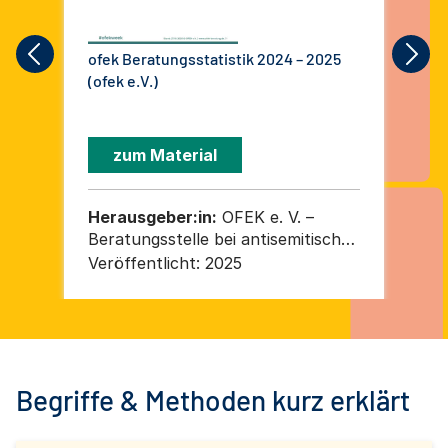
ofek Beratungsstatistik 2024 – 2025
Ant
(ofek e.V.)
Ber
Ent
zum Material
Herausgeber:in:
OFEK e. V. –
He
Beratungsstelle bei antisemitischer
Pol
Gewalt und Diskriminierung
e.
Veröffentlicht:
2025
Ver
Begriffe & Methoden kurz erklärt