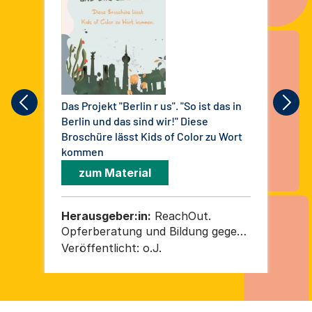
Das Projekt "Berlin r us". "So ist das in
Sin
Berlin und das sind wir!" Diese
(Ku
Broschüre lässt Kids of Color zu Wort
Deb
kommen
zum Material
Herausgeber:in:
ReachOut.
He
Opferberatung und Bildung gegen
Dem
Rechtsextremismus, Rassismus
(VD
Veröffentlicht:
o.J.
Ver
und Antisemitismus und Initiative
ge
Grenzenlos / TheaterX
(M