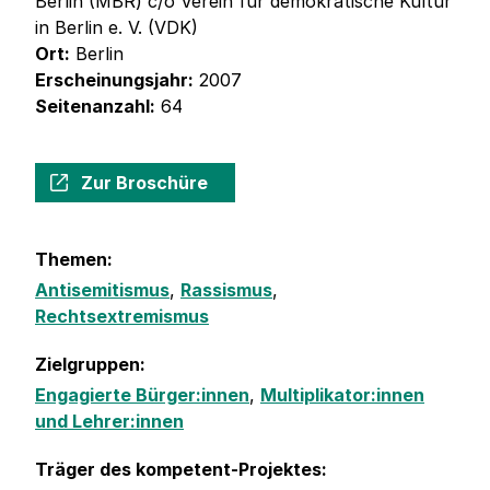
Berlin (MBR) c/o Verein für demokratische Kultur
in Berlin e. V. (VDK)
Ort:
Berlin
Erscheinungsjahr:
2007
Seitenanzahl:
64
Zur Broschüre
Themen:
Antisemitismus
,
Rassismus
,
Rechtsextremismus
Zielgruppen:
Engagierte Bürger:innen
,
Multiplikator:innen
und Lehrer:innen
Träger des kompetent-Projektes: