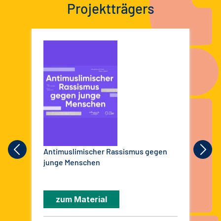
Projektträgers
Antimuslimischer Rassismus gegen
bit
junge Menschen
Me
zum Material