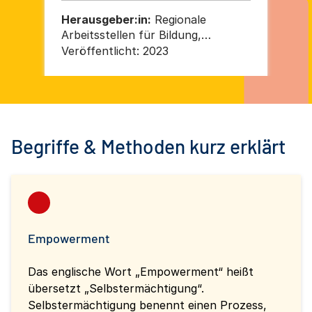
Herausgeber:in:
Regionale
He
Arbeitsstellen für Bildung,
Arb
Integration und Demokratie (RAA)
In
Veröffentlicht:
2023
Ver
e. V.
Ber
de
Deu
Begriffe & Methoden kurz erklärt
Empowerment
Das englische Wort „Empowerment“ heißt
übersetzt „Selbstermächtigung“.
Selbstermächtigung benennt einen Prozess,