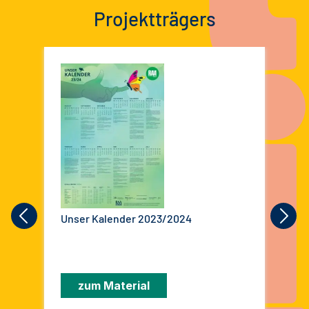
Projektträgers
Unser Kalender 2023/2024
Str
Jug
zum Material