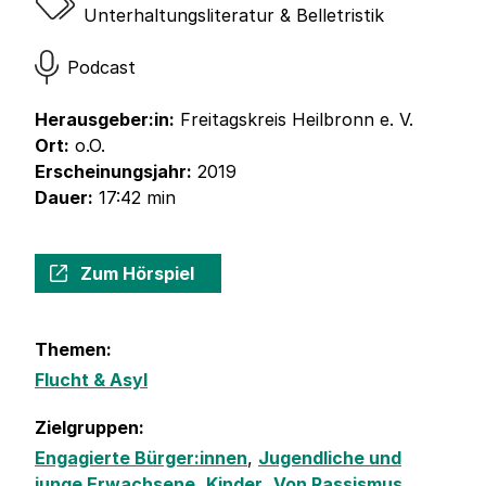
Unterhaltungsliteratur & Belletristik
Podcast
Herausgeber:in:
Freitagskreis Heilbronn e. V.
Ort:
o.O.
Erscheinungsjahr:
2019
Dauer:
17:42 min
Zum Hörspiel
Themen:
Flucht & Asyl
Zielgruppen:
Engagierte Bürger:innen
,
Jugendliche und
junge Erwachsene
,
Kinder
,
Von Rassismus