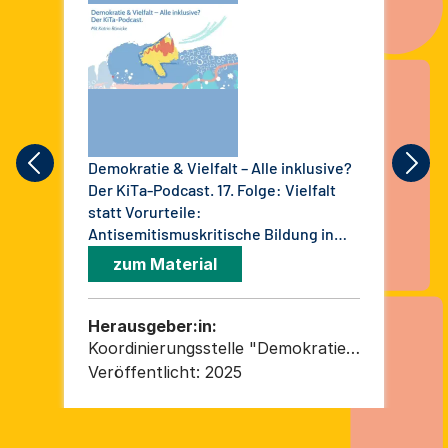
Demokratie & Vielfalt – Alle inklusive?
Dem
Der KiTa-Podcast. 17. Folge: Vielfalt
Der
statt Vorurteile:
Dem
Antisemitismuskritische Bildung in
im
der KiTa
zum Material
Herausgeber:in:
He
Koordinierungsstelle "Demokratie
Ko
und Vielfalt in der
und
Veröffentlicht:
2025
Ver
Kindertagesbetreuung" c/o
Ki
Arbeitsgemeinschaft für Kinder-
Arb
und Jugendhilfe – AGJ
un