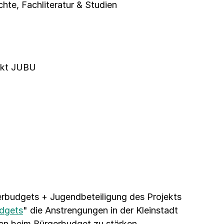
chte
,
Fachliteratur & Studien
ekt JUBU
erbudgets + Jugendbeteiligung des Projekts
udgets
" die Anstrengungen in der Kleinstadt
hen beim Bürgerbudget zu stärken.