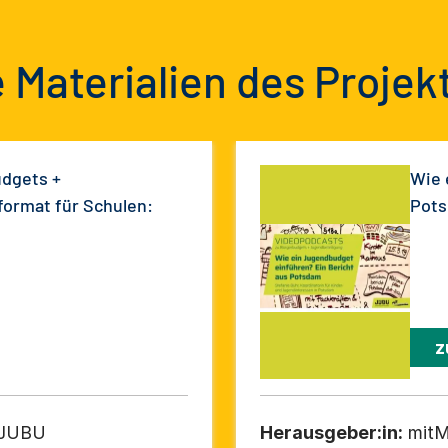
 Materialien des Projek
dgets +
Wie 
format für Schulen:
Pot
z
t JUBU
Herausgeber:in:
mitM