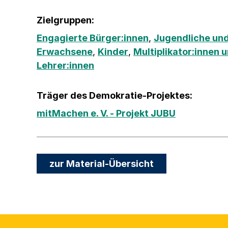
Zielgruppen:
Engagierte Bürger:innen
,
Jugendliche und
Erwachsene
,
Kinder
,
Multiplikator:innen 
Lehrer:innen
Träger des Demokratie-Projektes:
mitMachen e. V. - Projekt JUBU
zur Material-Übersicht