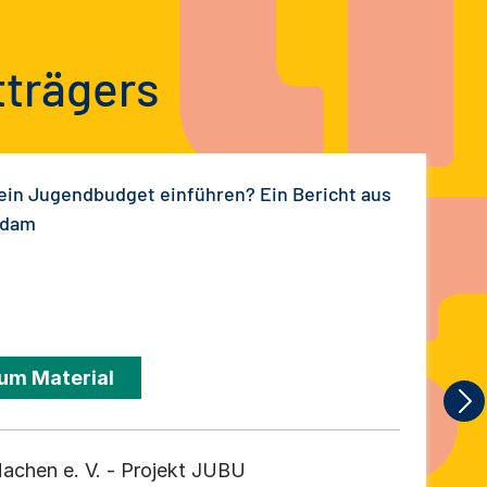
tträgers
ein Jugendbudget einführen? Ein Bericht aus
sdam
um Material
achen e. V. - Projekt JUBU