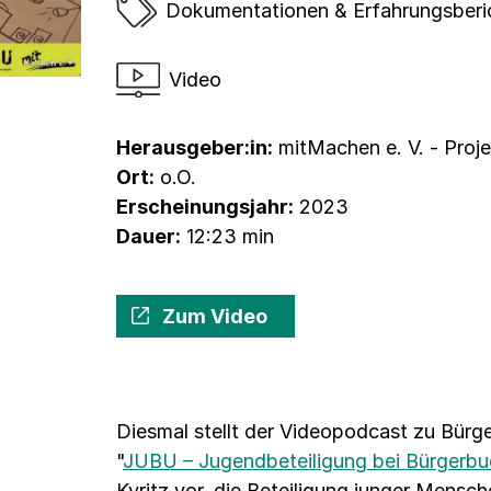
Dokumentationen & Erfahrungsberi
Video
Herausgeber:in:
mitMachen e. V. - Proj
Ort:
o.O.
Erscheinungsjahr:
2023
Dauer:
12:23 min
Zum Video
Diesmal stellt der Videopodcast zu Bürg
"
JUBU – Jugendbeteiligung bei Bürgerb
Kyritz vor, die Beteiligung junger Mensc