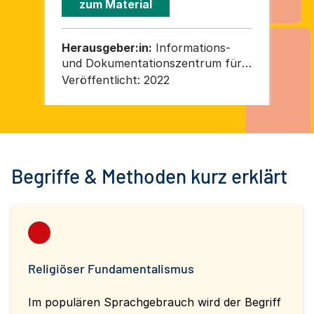
zum Material
Herausgeber:in:
Informations-
He
und Dokumentationszentrum für
un
Antirassismusabeit e. V.
Ant
Veröffentlicht:
2022
Ver
Begriffe & Methoden kurz erklärt
Religiöser Fundamentalismus
Im populären Sprachgebrauch wird der Begriff