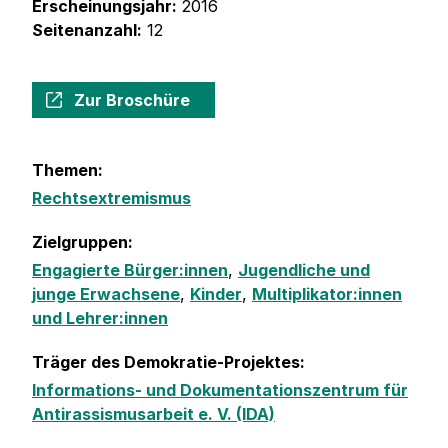
Erscheinungsjahr:
2016
Seitenanzahl:
12
Zur Broschüre
Themen:
Rechtsextremismus
Zielgruppen:
Engagierte Bürger:innen
,
Jugendliche und
junge Erwachsene
,
Kinder
,
Multiplikator:innen
und Lehrer:innen
Träger des Demokratie-Projektes:
Informations- und Dokumentationszentrum für
Antirassismusarbeit e. V. (IDA)