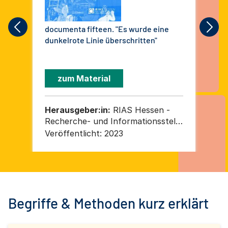
documenta fifteen. "Es wurde eine
Jah
dunkelrote Linie überschritten"
Ber
gem
Re
zum Material
Herausgeber:in:
RIAS Hessen -
He
Recherche- und Informationsstelle
De
Antisemitismus Hessen am
Be
Veröffentlicht:
2023
Ver
Demokratiezentrum Hessen der
ge
Philipps-Universität Marburg
ge
Begriffe & Methoden kurz erklärt