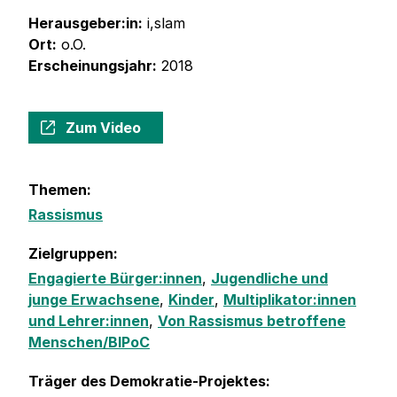
Herausgeber:in:
i,slam
Ort:
o.O.
Erscheinungsjahr:
2018
Zum Video
Themen:
Rassismus
Zielgruppen:
Engagierte Bürger:innen
,
Jugendliche und
junge Erwachsene
,
Kinder
,
Multiplikator:innen
und Lehrer:innen
,
Von Rassismus betroffene
Menschen/BIPoC
Träger des Demokratie-Projektes: