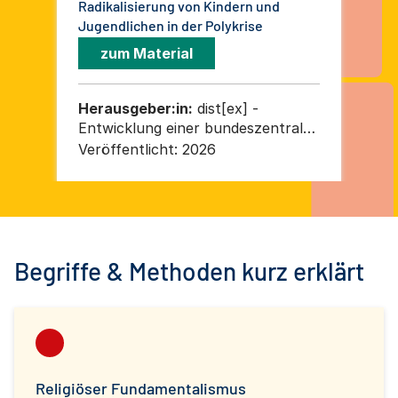
Radikalisierung von Kindern und
Dis
Jugendlichen in der Polykrise
zum Material
Herausgeber:in:
dist[ex] -
He
Entwicklung einer bundeszentralen
Bu
Infrastruktur für Distanzierungs-
Aus
Veröffentlicht:
2026
Ver
und Ausstiegsarbeit c/o Violence
Vog
Prevention Network
Ze
Rad
Dem
Leg
Begriffe & Methoden kurz erklärt
gG
Ne
Religiöser Fundamentalismus