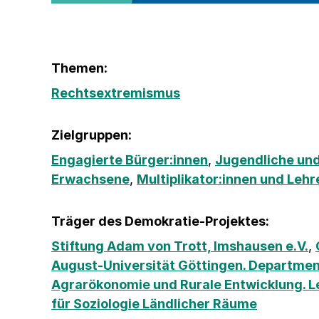
Themen:
Rechtsextremismus
Zielgruppen:
Engagierte Bürger:innen
,
Jugendliche und
Erwachsene
,
Multiplikator:innen und Lehr
Träger des Demokratie-Projektes:
Stiftung Adam von Trott, Imshausen e.V.
,
August-Universität Göttingen. Departmen
Agrarökonomie und Rurale Entwicklung. L
für Soziologie Ländlicher Räume