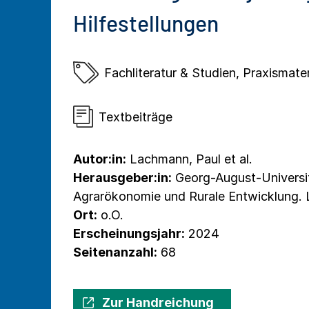
Hilfestellungen
Fachliteratur & Studien
,
Praxismater
Textbeiträge
Autor:in:
Lachmann, Paul et al.
Herausgeber:in:
Georg-August-Universit
Agrarökonomie und Rurale Entwicklung. L
Ort:
o.O.
Erscheinungsjahr:
2024
Seitenanzahl:
68
Zur Handreichung