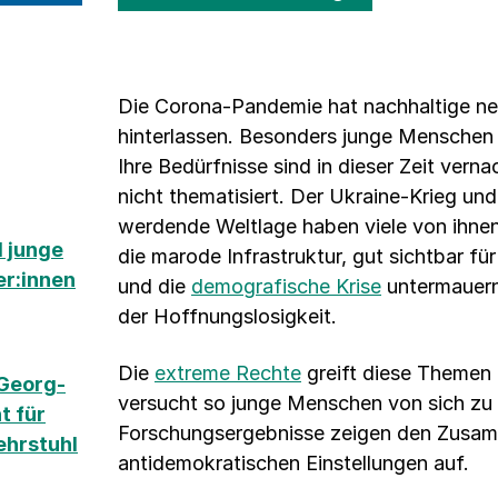
Die Corona-Pandemie hat nachhaltige n
hinterlassen. Besonders junge Menschen 
Ihre Bedürfnisse sind in dieser Zeit ver
nicht thematisiert. Der Ukraine-Krieg un
werdende Weltlage haben viele von ihnen 
 junge
die marode Infrastruktur, gut sichtbar f
er:innen
und die
demografische Krise
untermauern
der Hoffnungslosigkeit.
Die
extreme Rechte
greift diese Themen 
Georg-
versucht so junge Menschen von sich zu 
t für
Forschungsergebnisse zeigen den Zusa
ehrstuhl
antidemokratischen Einstellungen auf.