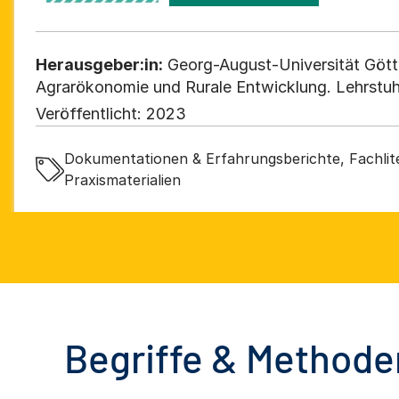
Herausgeber:in:
Georg-August-Universität Gött
Agrarökonomie und Rurale Entwicklung. Lehrstuhl
Ländlicher Räume
Veröffentlicht:
2023
Dokumentationen & Erfahrungsberichte, Fachlite
Praxismaterialien
Begriffe & Methoden