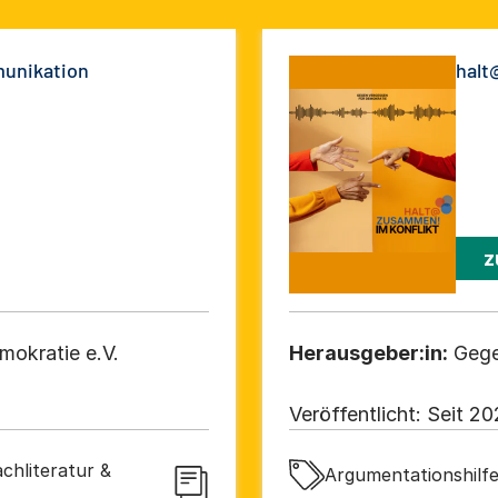
unikation
halt
z
mokratie e.V.
Herausgeber:in:
Gege
Veröffentlicht:
Seit 20
chliteratur &
Argumentationshilfe