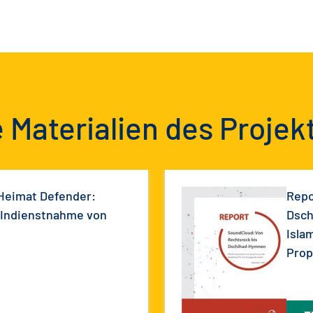
 Materialien des Projek
 Heimat Defender:
Repo
 Indienstnahme von
Dsch
Isla
Prop